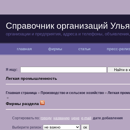
Справочник организаций Улья
организации и предприятия, адреса и телефоны, объявления
главная
фирмы
статьи
пресс-рел
Я ищу:
Легкая промышленность
Главная страница
Производство и сельское хозяйство
Легкая про
Фирмы раздела
Сортировать по:
городу
названию
цене
e-mail
дате добавления
Выберите регион: