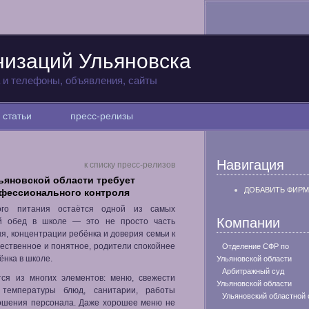
низаций Ульяновска
а и телефоны, объявления, сайты
статьи
пресс-релизы
Навигация
к списку пресс-релизов
ьяновской области требует
ДОБАВИТЬ ФИРМ
офессионального контроля
ого питания остаётся одной из самых
Компании
ий обед в школе — это не просто часть
ня, концентрации ребёнка и доверия семьи к
чественное и понятное, родители спокойнее
Отделение СФР по
ёнка в школе.
Ульяновской области
Арбитражный суд
тся из многих элементов: меню, свежести
Ульяновской области
, температуры блюд, санитарии, работы
Ульяновский областной 
ношения персонала. Даже хорошее меню не