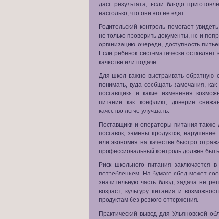
даст результата, если блюдо приготовл
настолько, что они его не едят.
Родительский контроль помогает увидет
не только проверить документы, но и попр
организацию очереди, доступность питье
Если ребёнок систематически оставляет е
качестве или подаче.
Для школ важно выстраивать обратную 
понимать, куда сообщать замечания, как
поставщика и какие изменения возмож
питании как конфликт, доверие снижа
качество легче улучшать.
Поставщики и операторы питания также 
поставок, замены продуктов, нарушение
или экономия на качестве быстро отраж
профессиональный контроль должен быть 
Риск школьного питания заключается 
потреблением. На бумаге обед может соо
значительную часть блюд, задача не ре
возраст, культуру питания и возможнос
продуктам без резкого отторжения.
Практический вывод для Ульяновской обл