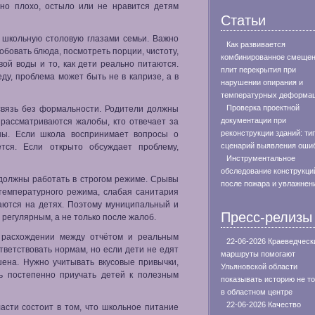
ено плохо, остыло или не нравится детям
Статьи
ь школьную столовую глазами семьи. Важно
Как развивается
обовать блюда, посмотреть порции, чистоту,
комбинированное смеще
вой воды и то, как дети реально питаются.
плит перекрытия при
ду, проблема может быть не в капризе, а в
нарушении опирания и
температурных деформа
Проверка проектной
связь без формальности. Родители должны
документации при
 рассматриваются жалобы, кто отвечает за
реконструкции зданий: ти
ны. Если школа воспринимает вопросы о
сценарий выявления оши
ется. Если открыто обсуждает проблему,
Инструментальное
обследование конструкци
должны работать в строгом режиме. Срывы
после пожара и увлажнен
 температурного режима, слабая санитария
аются на детях. Поэтому муниципальный и
Пресс-релизы
регулярным, а не только после жалоб.
в расхождении между отчётом и реальным
22-06-2026 Краеведческ
тветствовать нормам, но если дети не едят
маршруты помогают
шена. Нужно учитывать вкусовые привычки,
Ульяновской области
ть постепенно приучать детей к полезным
показывать историю не т
в областном центре
22-06-2026 Качество
асти состоит в том, что школьное питание