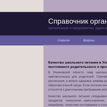
Справочник орга
организации и предприятия, адрес
главная
фирмы
Качество школьного питания в Ул
постоянного родительского и пр
В Ульяновской области тема школьн
чувствительных для родителей. Горяч
расписания, а вопрос здоровья, режима д
образовательной среде. Если питание ка
относятся к длительному пребыванию реб
Качество школьного питания складывае
продуктов, технологии приготовления
пищеблока, логистики поставщиков и от