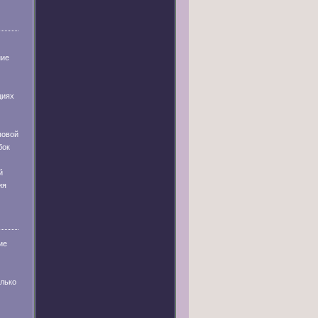
ние
циях
повой
бок
й
ия
ие
олько