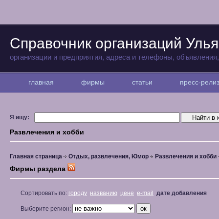
Справочник организаций Улья
организации и предприятия, адреса и телефоны, объявления
главная
фирмы
статьи
пресс-рел
Я ищу:
Развлечения и хобби
Главная страница
Отдых, развлечения, Юмор
Развлечения и хобби
Фирмы раздела
Сортировать по:
городу
названию
цене
e-mail
дате добавления
Выберите регион: