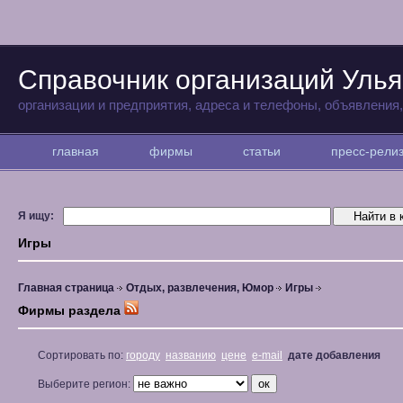
Справочник организаций Улья
организации и предприятия, адреса и телефоны, объявления
главная
фирмы
статьи
пресс-рел
Я ищу:
Игры
Главная страница
Отдых, развлечения, Юмор
Игры
Фирмы раздела
Сортировать по:
городу
названию
цене
e-mail
дате добавления
Выберите регион: