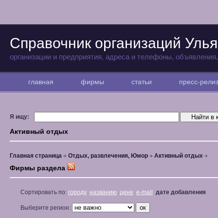
Справочник организаций Улья
организации и предприятия, адреса и телефоны, объявления
главная
фирмы
статьи
пресс-рел
Я ищу:
Активный отдых
Главная страница
Отдых, развлечения, Юмор
Активный отдых
Фирмы раздела
Сортировать по:
городу
названию
цене
e-mail
дате добавления
Выберите регион: