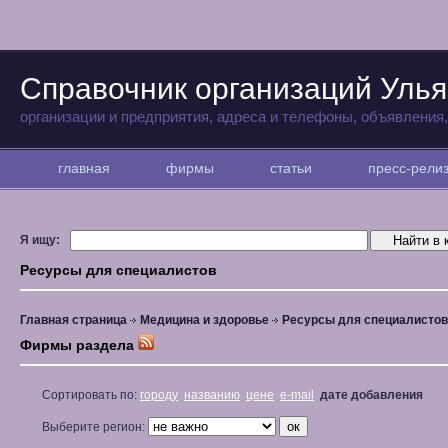
Справочник организаций Улья
организации и предприятия, адреса и телефоны, объявления
главная
фирмы
статьи
пресс-рел
Я ищу:
Ресурсы для специалистов
Главная страница
Медицина и здоровье
Ресурсы для специалистов
Фирмы раздела
Сортировать по:
городу
названию
цене
e-mail
дате добавления
Выберите регион: