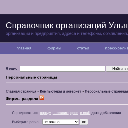
Справочник организаций Улья
организации и предприятия, адреса и телефоны, объявления
главная
фирмы
статьи
пресс-рел
Я ищу:
Персональные страницы
Главная страница
Компьютеры и интернет
Персональные страницы
Фирмы раздела
Сортировать по:
городу
названию
цене
e-mail
дате добавления
Выберите регион: