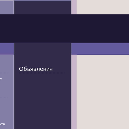
Объявления
У
суд