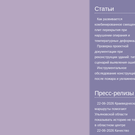
Статьи
Как развивается
комбинированное смеще
плит перекрытия при
нарушении опирания и
температурных деформа
Проверка проектной
документации при
реконструкции зданий: ти
сценарий выявления оши
Инструментальное
обследование конструкци
после пожара и увлажнен
Пресс-релизы
22-06-2026 Краеведческ
маршруты помогают
Ульяновской области
показывать историю не т
в областном центре
22-06-2026 Качество