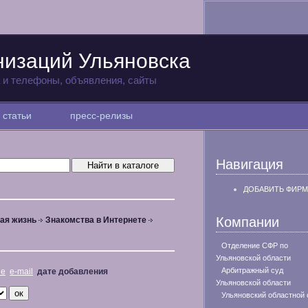
низаций Ульяновска
а и телефоны, объявления, сайты
статьи
пресс-релизы
Навигация
ДОБАВИТЬ ФИРМ
Компании
ая жизнь
Знакомства в Интернете
Отделение СФР по
Ульяновской области
Арбитражный суд
не
e-mail
дате добавления
Ульяновской области
Ульяновский областной 