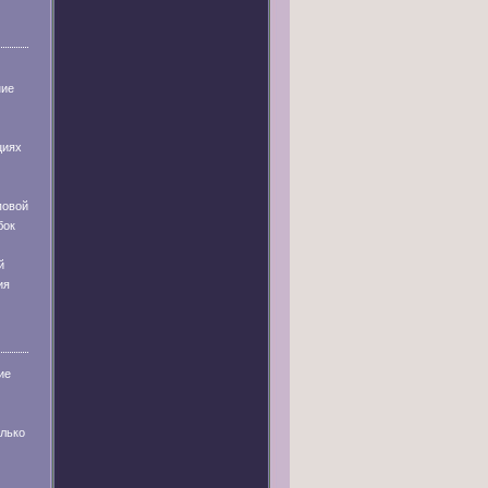
ние
циях
повой
бок
й
ия
ие
олько