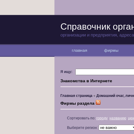
Справочник орга
организации и предприятия, адрес
главная
фирмы
Я ищу:
Знакомства в Интернете
Главная страница
Домашний очаг, личн
Фирмы раздела
Сортировать по:
городу
названию
це
Выберите регион: