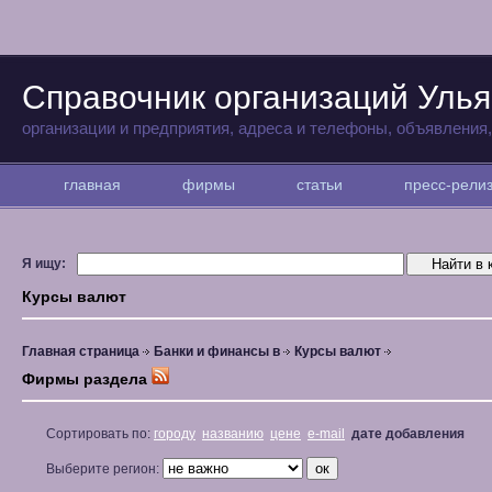
Справочник организаций Улья
организации и предприятия, адреса и телефоны, объявления
главная
фирмы
статьи
пресс-рел
Я ищу:
Курсы валют
Главная страница
Банки и финансы в
Курсы валют
Фирмы раздела
Сортировать по:
городу
названию
цене
e-mail
дате добавления
Выберите регион: