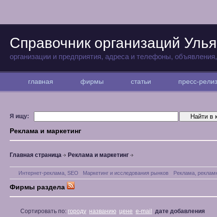
Справочник организаций Улья
организации и предприятия, адреса и телефоны, объявления
главная
фирмы
статьи
пресс-рел
Я ищу:
Реклама и маркетинг
Главная страница
Реклама и маркетинг
Интернет-реклама, SEO
Маркетинг и исследования рынков
Реклама, реклам
Фирмы раздела
Сортировать по:
городу
названию
цене
e-mail
дате добавления