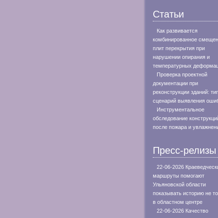
Статьи
Как развивается
комбинированное смеще
плит перекрытия при
нарушении опирания и
температурных деформа
Проверка проектной
документации при
реконструкции зданий: ти
сценарий выявления оши
Инструментальное
обследование конструкци
после пожара и увлажнен
Пресс-релизы
22-06-2026 Краеведческ
маршруты помогают
Ульяновской области
показывать историю не т
в областном центре
22-06-2026 Качество