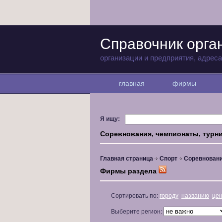
Справочник орга
организации и предприятия, адрес
главная
фирмы
Я ищу:
Соревнования, чемпионаты, турн
Главная страница
Спорт
Соревновани
Фирмы раздела
Сортировать по:
городу
названию
це
Выберите регион: