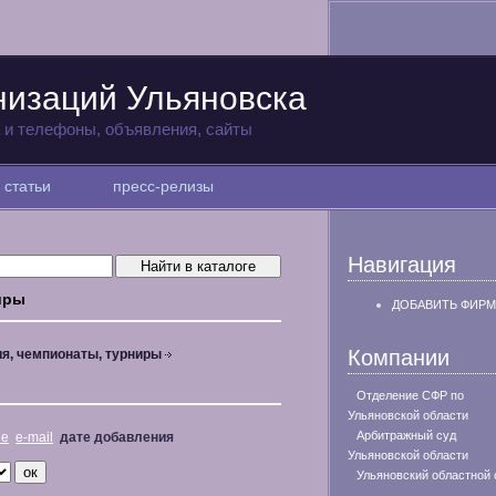
низаций Ульяновска
а и телефоны, объявления, сайты
статьи
пресс-релизы
Навигация
иры
ДОБАВИТЬ ФИРМ
Компании
я, чемпионаты, турниры
Отделение СФР по
Ульяновской области
Арбитражный суд
не
e-mail
дате добавления
Ульяновской области
Ульяновский областной 