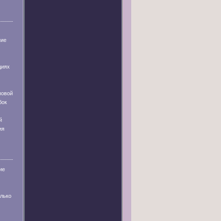
ние
циях
повой
бок
й
ия
ие
олько